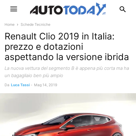
Home
Schede Tecniche
Renault Clio 2019 in Italia:
prezzo e dotazioni
aspettando la versione ibrida
La nuova vettura del segmento B è appena più corta ma ha
un bagagliaio ben più ampio
Da
Luca Tassi
-
Mag 14, 2019