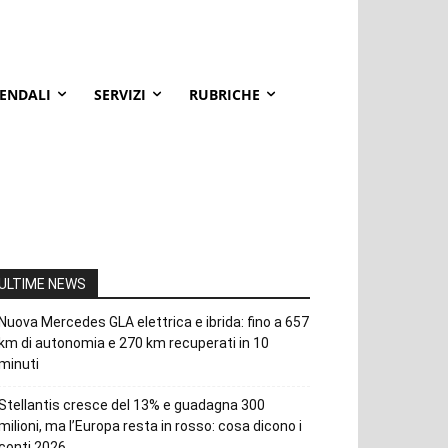
IENDALI
SERVIZI
RUBRICHE
ULTIME NEWS
Nuova Mercedes GLA elettrica e ibrida: fino a 657
km di autonomia e 270 km recuperati in 10
minuti
Stellantis cresce del 13% e guadagna 300
milioni, ma l’Europa resta in rosso: cosa dicono i
conti 2026