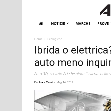
NOTIZIE
MARCHE
PROVE
Home
Ecologiche
Ibrida o elettrica
auto meno inqui
Auto 3D, servizio Aci che aiuta il cliente nella s
Da
Luca Tassi
-
Mag 14, 2019