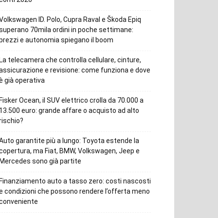
Volkswagen ID. Polo, Cupra Raval e Škoda Epiq
superano 70mila ordini in poche settimane:
prezzi e autonomia spiegano il boom
La telecamera che controlla cellulare, cinture,
assicurazione e revisione: come funziona e dove
è già operativa
Fisker Ocean, il SUV elettrico crolla da 70.000 a
13.500 euro: grande affare o acquisto ad alto
rischio?
Auto garantite più a lungo: Toyota estende la
copertura, ma Fiat, BMW, Volkswagen, Jeep e
Mercedes sono già partite
Finanziamento auto a tasso zero: costi nascosti
e condizioni che possono rendere l’offerta meno
conveniente