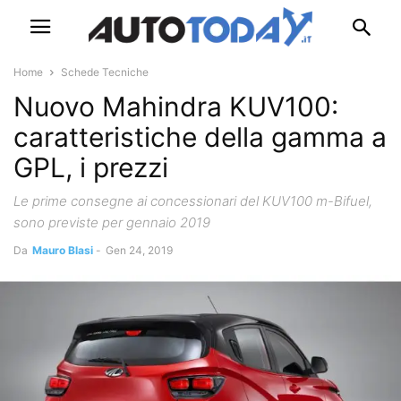
Home
Schede Tecniche
Nuovo Mahindra KUV100:
caratteristiche della gamma a
GPL, i prezzi
Le prime consegne ai concessionari del KUV100 m-Bifuel,
sono previste per gennaio 2019
Da
Mauro Blasi
-
Gen 24, 2019