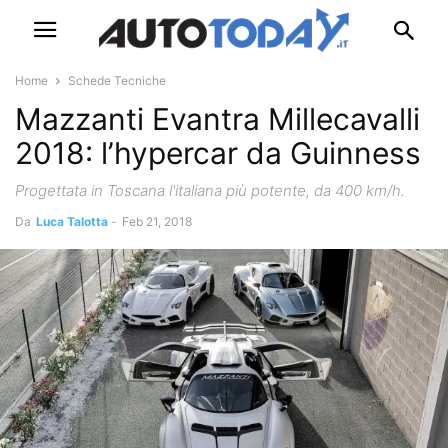
Home
Schede Tecniche
Mazzanti Evantra Millecavalli
2018: l’hypercar da Guinness
Progettata in Toscana l'italiana più potente, da 400 km/h.
Da
Luca Talotta
-
Feb 21, 2018