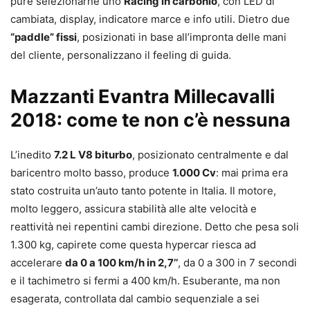
pure selezionarne uno
Racing in carbonio
, con LED di
cambiata, display, indicatore marce e info utili. Dietro due
“paddle” fissi
, posizionati in base all’impronta delle mani
del cliente, personalizzano il feeling di guida.
Mazzanti Evantra Millecavalli
2018: come te non c’è nessuna
L’inedito
7.2 L V8 biturbo
, posizionato centralmente e dal
baricentro molto basso, produce
1.000 Cv
: mai prima era
stato costruita un’auto tanto potente in Italia. Il motore,
molto leggero, assicura stabilità alle alte velocità e
reattività nei repentini cambi direzione. Detto che pesa soli
1.300 kg, capirete come questa hypercar riesca ad
accelerare
da 0 a 100 km/h in 2,7’’
, da 0 a 300 in 7 secondi
e il tachimetro si fermi a 400 km/h. Esuberante, ma non
esagerata, controllata dal cambio sequenziale a sei