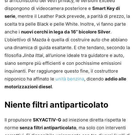
si arricchiscono dei vetri privacy, le versioni Exceed
dispongono di videocamera posteriore e
Smart Key di
serie
, mentre il Leather Pack prevede, a parità di prezzo, la
scelta tra pelle Black e pelle White. Inoltre, vi fanno parte
anche i
nuovi cerchi in lega da 16” bicolore Silver
.
L’obiettivo di Mazda è quella di costruire auto che abbiano
una dinamica di guida esaltante. E che tendano, secondo la
filosofia
Jinba Ittai
, all’unione ideale tra guidatore e auto,
siano sempre più efficienti e con pochissime emissioni
inquinanti. Per raggiungere questo fine, il costruttore
nipponico ha affinato le
unità benzina
, dicendo
addio alle
motorizzazioni diesel
.
Niente filtri antiparticolato
Il propulsore
SKYACTIV-G
ad iniezione diretta rispetta le
norme
senza filtri antiparticolato
, ma solo con interventi