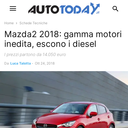
Home
Schede Tecniche
Mazda2 2018: gamma motori
inedita, escono i diesel
I prezzi partono da 14.050 euro
Da
Luca Talotta
-
Ott 24, 2018