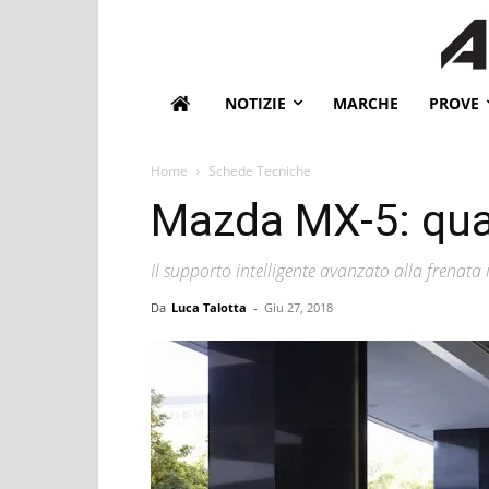
NOTIZIE
MARCHE
PROVE
Home
Schede Tecniche
Mazda MX-5: quan
Il supporto intelligente avanzato alla frenata 
Da
Luca Talotta
-
Giu 27, 2018