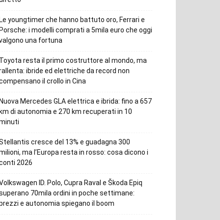
Le youngtimer che hanno battuto oro, Ferrari e
Porsche: i modelli comprati a 5mila euro che oggi
valgono una fortuna
Toyota resta il primo costruttore al mondo, ma
rallenta: ibride ed elettriche da record non
compensano il crollo in Cina
Nuova Mercedes GLA elettrica e ibrida: fino a 657
km di autonomia e 270 km recuperati in 10
minuti
Stellantis cresce del 13% e guadagna 300
milioni, ma l’Europa resta in rosso: cosa dicono i
conti 2026
Volkswagen ID. Polo, Cupra Raval e Škoda Epiq
superano 70mila ordini in poche settimane:
prezzi e autonomia spiegano il boom