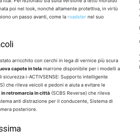
a Ittai. Perfezionato sia sulla versione a tetto morbido
nata poi nel look, nonché altamente protettiva, in virtù
iono un passo avanti, come la
roadster
nel suo
coli
stato arricchito con cerchi in lega di vernice più scura
uova capote in tela
marrone disponibile per i modelli a
di sicurezza i-ACTIVSENSE: Supporto intelligente
) che rileva veicoli e pedoni e aiuta a evitare le
 in retromarcia in città
(SCBS Reverse) che rileva
Sistema anti distrazione per il conducente, Sistema di
mera posteriore.
assima