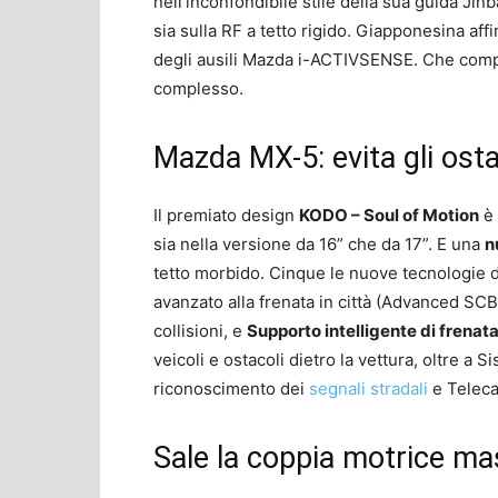
nell’inconfondibile stile della sua guida Jinb
sia sulla RF a tetto rigido. Giapponesina affi
degli ausili Mazda i-ACTIVSENSE. Che comp
complesso.
Mazda MX-5: evita gli osta
Il premiato design
KODO – Soul of Motion
è 
sia nella versione da 16” che da 17”. E una
n
tetto morbido. Cinque le nuove tecnologie 
avanzato alla frenata in città (Advanced SCBS
collisioni, e
Supporto intelligente di frenata
veicoli e ostacoli dietro la vettura, oltre a 
riconoscimento dei
segnali stradali
e Teleca
Sale la coppia motrice m