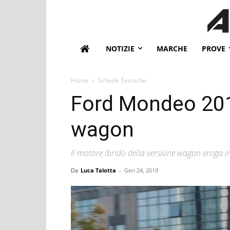
NOTIZIE
MARCHE
PROVE
Home
Schede Tecniche
Ford Mondeo 2019
wagon
Il motore ibrido della versione wagon eroga i
Da
Luca Talotta
-
Gen 24, 2019