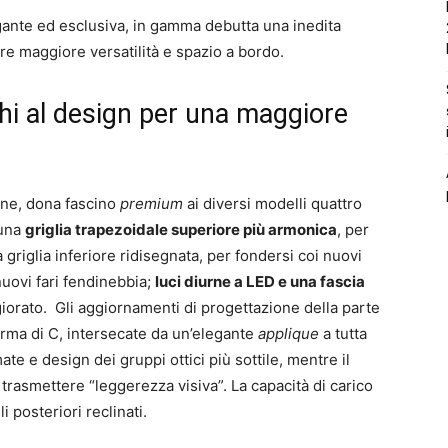
ante ed esclusiva, in gamma debutta una inedita
re maggiore versatilità e spazio a bordo.
hi al design per una maggiore
erne, dona fascino
premium
ai diversi modelli quattro
 una
griglia trapezoidale superiore più armonica
, per
 griglia inferiore ridisegnata, per fondersi coi nuovi
nuovi fari fendinebbia;
luci diurne a LED e una fascia
iorato. Gli aggiornamenti di progettazione della parte
orma di C, intersecate da un’elegante
applique
a tutta
te e design dei gruppi ottici più sottile, mentre il
r trasmettere “leggerezza visiva”. La capacità di carico
li posteriori reclinati.