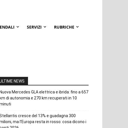
IENDALI
SERVIZI
RUBRICHE
ULTIME NEWS
Nuova Mercedes GLA elettrica e ibrida: fino a 657
km di autonomia e 270 km recuperati in 10
minuti
Stellantis cresce del 13% e guadagna 300
milioni, ma l’Europa resta in rosso: cosa dicono i
conti 2026