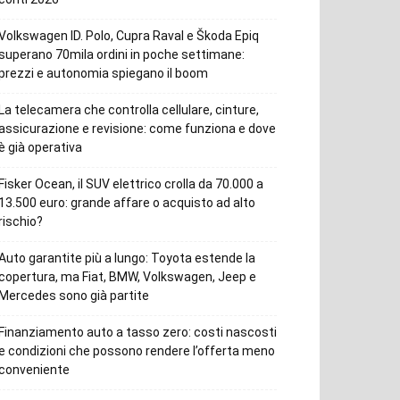
Volkswagen ID. Polo, Cupra Raval e Škoda Epiq
superano 70mila ordini in poche settimane:
prezzi e autonomia spiegano il boom
La telecamera che controlla cellulare, cinture,
assicurazione e revisione: come funziona e dove
è già operativa
Fisker Ocean, il SUV elettrico crolla da 70.000 a
13.500 euro: grande affare o acquisto ad alto
rischio?
Auto garantite più a lungo: Toyota estende la
copertura, ma Fiat, BMW, Volkswagen, Jeep e
Mercedes sono già partite
Finanziamento auto a tasso zero: costi nascosti
e condizioni che possono rendere l’offerta meno
conveniente