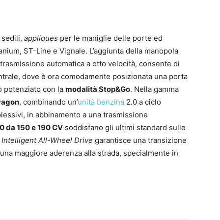
 sedili,
appliques
per le maniglie delle porte ed
tanium, ST-Line e Vignale. L’aggiunta della manopola
i trasmissione automatica a otto velocità, consente di
entrale, dove è ora comodamente posizionata una porta
o potenziato con la
modalità Stop&Go
. Nella gamma
 wagon
, combinando un’
unità benzina
2.0 a ciclo
lessivi, in abbinamento a una trasmissione
.0 da 150 e 190 CV
soddisfano gli ultimi standard sulle
n
Intelligent All-Wheel Drive
garantisce una transizione
er una maggiore aderenza alla strada, specialmente in