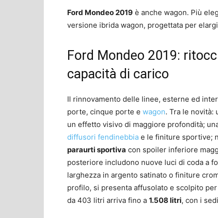
Ford Mondeo 2019
è anche wagon. Più eleg
versione ibrida wagon, progettata per elargi
Ford Mondeo 2019: ritocc
capacità di carico
Il rinnovamento delle linee, esterne ed int
porte, cinque porte e
wagon
. Tra le novità:
un effetto visivo di maggiore profondità; una
diffusori fendinebbia
e le finiture sportive; 
paraurti sportiva
con spoiler inferiore magg
posteriore includono nuove luci di coda a f
larghezza in argento satinato o finiture croma
profilo, si presenta affusolato e scolpito pe
da 403 litri arriva fino a
1.508 litri
, con i sedi