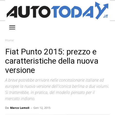
Home
Fiat Punto 2015: prezzo e
caratteristiche della nuova
versione
A breve potrebbe arrivare nelle concessionarie italiane ed
europee la nuova versione dell'iconica berlina a due volumi.
Si tratterebbe, in pratica, del modello pensato per il
mercato indiano.
Da
Marco Lamoli
-
Gen 12, 2015