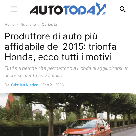
Home
Rubriche
Curiosità
Produttore di auto più
affidabile del 2015: trionfa
Honda, ecco tutti i motivi
Tutti sui perchè che permettono a Honda di aggiudicarsi un
riconoscimento così ambito
Da
Cristian Nisticò
-
Feb 21, 2016