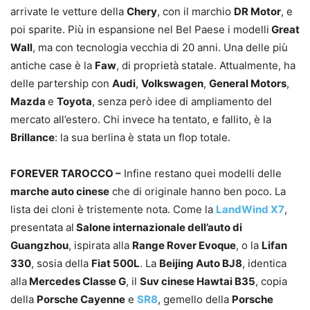
arrivate le vetture della
Chery
, con il marchio
DR Motor
, e
poi sparite. Più in espansione nel Bel Paese i modelli
Great
Wall
, ma con tecnologia vecchia di 20 anni. Una delle più
antiche case è la
Faw
, di proprietà statale. Attualmente, ha
delle partership con
Audi
,
Volkswagen
,
General Motors
,
Mazda
e
Toyota
, senza però idee di ampliamento del
mercato all’estero. Chi invece ha tentato, e fallito, è la
Brillance
: la sua berlina è stata un flop totale.
FOREVER TAROCCO –
Infine restano quei modelli delle
marche auto cinese
che di originale hanno ben poco. La
lista dei cloni è tristemente nota. Come la
LandWind X7
,
presentata al
Salone internazionale dell’auto di
Guangzhou
, ispirata alla
Range Rover Evoque
, o la
Lifan
330
, sosia della
Fiat 500L
. La
Beijing Auto BJ8
, identica
alla
Mercedes Classe G
, il
Suv cinese Hawtai B35
, copia
della
Porsche Cayenne
e
SR8
, gemello della
Porsche