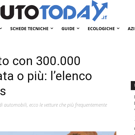
SCHEDE TECNICHE
GUIDE
ECOLOGICHE
AZ
uto con 300.000
ta o più: l’elenco
s
 di automobili, ecco le vetture che più frequentemente