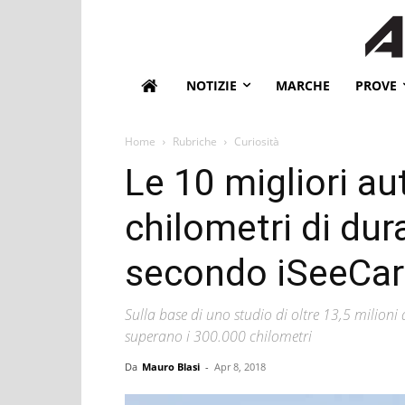
NOTIZIE
MARCHE
PROVE
Home
Rubriche
Curiosità
Le 10 migliori a
chilometri di dura
secondo iSeeCar
Sulla base di uno studio di oltre 13,5 milioni
superano i 300.000 chilometri
Da
Mauro Blasi
-
Apr 8, 2018