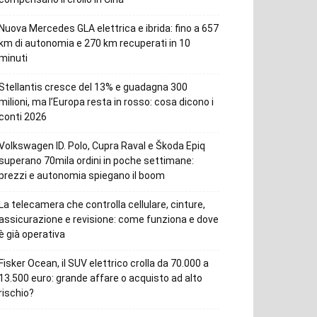
Nuova Mercedes GLA elettrica e ibrida: fino a 657
km di autonomia e 270 km recuperati in 10
minuti
Stellantis cresce del 13% e guadagna 300
milioni, ma l’Europa resta in rosso: cosa dicono i
conti 2026
Volkswagen ID. Polo, Cupra Raval e Škoda Epiq
superano 70mila ordini in poche settimane:
prezzi e autonomia spiegano il boom
La telecamera che controlla cellulare, cinture,
assicurazione e revisione: come funziona e dove
è già operativa
Fisker Ocean, il SUV elettrico crolla da 70.000 a
13.500 euro: grande affare o acquisto ad alto
rischio?