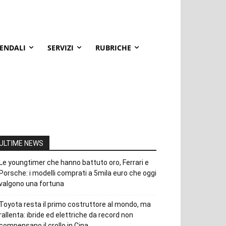
IENDALI
SERVIZI
RUBRICHE
ULTIME NEWS
Le youngtimer che hanno battuto oro, Ferrari e
Porsche: i modelli comprati a 5mila euro che oggi
valgono una fortuna
Toyota resta il primo costruttore al mondo, ma
rallenta: ibride ed elettriche da record non
compensano il crollo in Cina