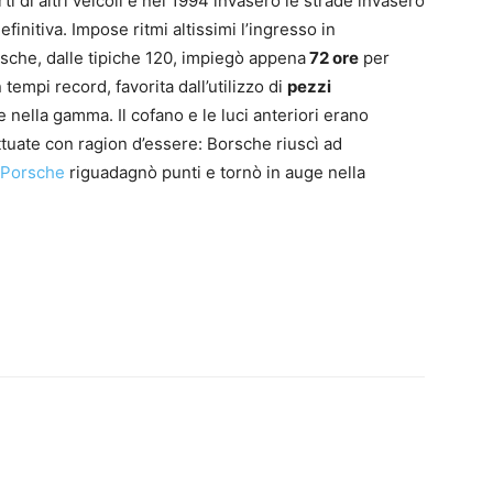
i di altri veicoli e nel 1994 invasero le strade invasero
finitiva. Impose ritmi altissimi l’ingresso in
sche, dalle tipiche 120, impiegò appena
72 ore
per
tempi record, favorita dall’utilizzo di
pezzi
e nella gamma. Il cofano e le luci anteriori erano
ttuate con ragion d’essere: Borsche riuscì ad
Porsche
riguadagnò punti e tornò in auge nella