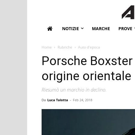
NOTIZIE
MARCHE
PROVE
Home
Rubriche
Auto d'epoca
Porsche Boxster 
origine orientale
Riesumò un marchio in declino.
Da
Luca Talotta
-
Feb 24, 2018