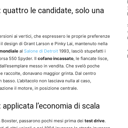
quattro le candidate, solo una
versioni ai vertici, che espressero le proprie preferenze
l design di Grant Larson e Pinky Lai, mantenuto nella
mondiale
al
Salone di Detroit
1993, lasciò stupefatti i
 corsa 550 Spyder. Il
cofano incassato
, le fiancate lisce,
dall’esemplare messo in vendita. Che svelò poche
li e raccolte, donavano maggior grinta. Dal centro
in basso. L’abitacolo non lasciava nulla al caso,
cazione il motore, in posizione centrale.
applicata l’economia di scala
la Boxster, passarono pochi mesi prima dei
test drive
.