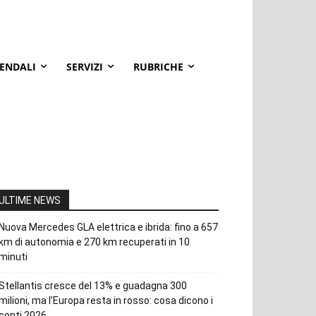
IENDALI
SERVIZI
RUBRICHE
ULTIME NEWS
Nuova Mercedes GLA elettrica e ibrida: fino a 657
km di autonomia e 270 km recuperati in 10
minuti
Stellantis cresce del 13% e guadagna 300
milioni, ma l’Europa resta in rosso: cosa dicono i
conti 2026