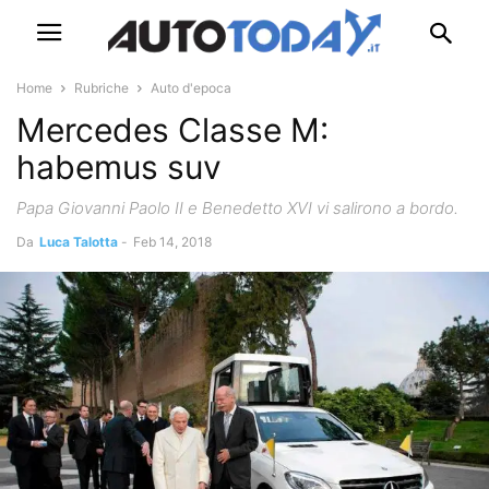
Home
Rubriche
Auto d'epoca
Mercedes Classe M:
habemus suv
Papa Giovanni Paolo II e Benedetto XVI vi salirono a bordo.
Da
Luca Talotta
-
Feb 14, 2018