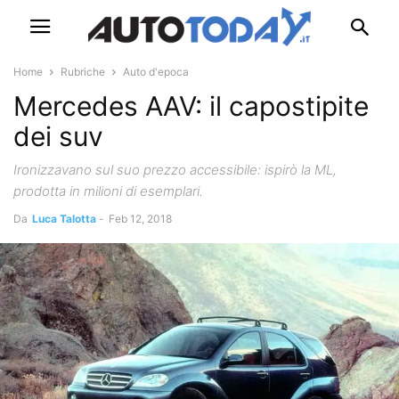
Home
Rubriche
Auto d'epoca
Mercedes AAV: il capostipite
dei suv
Ironizzavano sul suo prezzo accessibile: ispirò la ML,
prodotta in milioni di esemplari.
Da
Luca Talotta
-
Feb 12, 2018