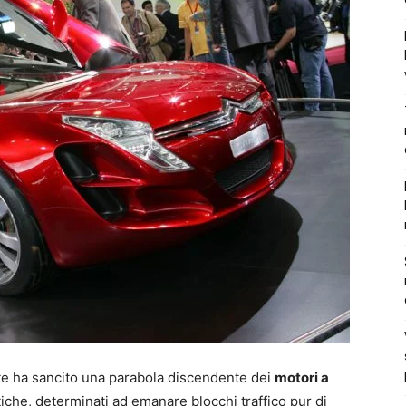
gate ha sancito una parabola discendente dei
motori a
itiche, determinati ad emanare blocchi traffico pur di