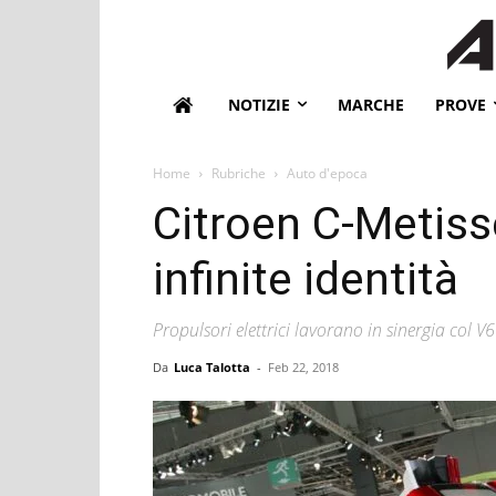
NOTIZIE
MARCHE
PROVE
Home
Rubriche
Auto d'epoca
Citroen C-Metiss
infinite identità
Propulsori elettrici lavorano in sinergia col V6
Da
Luca Talotta
-
Feb 22, 2018