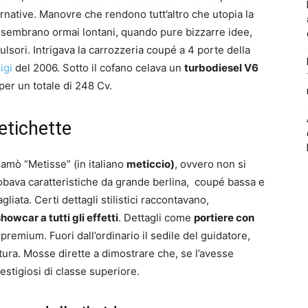
ernative. Manovre che rendono tutt’altro che utopia la
po sembrano ormai lontani, quando pure bizzarre idee,
ulsori. Intrigava la carrozzeria coupé a 4 porte della
igi
del 2006. Sotto il cofano celava un
turbodiesel V6
per un totale di 248 Cv.
 etichette
iamò “Metisse” (in italiano
meticcio)
, ovvero non si
globava caratteristiche da grande berlina, coupé bassa e
gliata. Certi dettagli stilistici raccontavano,
howcar a tutti gli effetti
. Dettagli come
portiere con
premium. Fuori dall’ordinario il sedile del guidatore,
ttura. Mosse dirette a dimostrare che, se l’avesse
stigiosi di classe superiore.