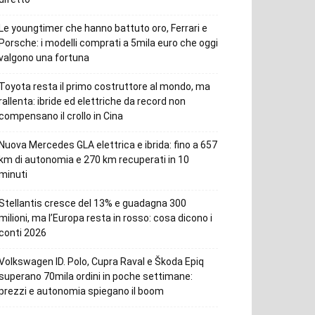
Le youngtimer che hanno battuto oro, Ferrari e
Porsche: i modelli comprati a 5mila euro che oggi
valgono una fortuna
Toyota resta il primo costruttore al mondo, ma
rallenta: ibride ed elettriche da record non
compensano il crollo in Cina
Nuova Mercedes GLA elettrica e ibrida: fino a 657
km di autonomia e 270 km recuperati in 10
minuti
Stellantis cresce del 13% e guadagna 300
milioni, ma l’Europa resta in rosso: cosa dicono i
conti 2026
Volkswagen ID. Polo, Cupra Raval e Škoda Epiq
superano 70mila ordini in poche settimane:
prezzi e autonomia spiegano il boom