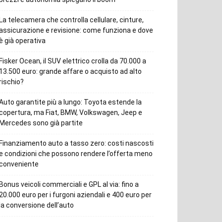
La telecamera che controlla cellulare, cinture,
assicurazione e revisione: come funziona e dove
è già operativa
Fisker Ocean, il SUV elettrico crolla da 70.000 a
13.500 euro: grande affare o acquisto ad alto
rischio?
Auto garantite più a lungo: Toyota estende la
copertura, ma Fiat, BMW, Volkswagen, Jeep e
Mercedes sono già partite
Finanziamento auto a tasso zero: costi nascosti
e condizioni che possono rendere l’offerta meno
conveniente
Bonus veicoli commerciali e GPL al via: fino a
20.000 euro per i furgoni aziendali e 400 euro per
la conversione dell’auto