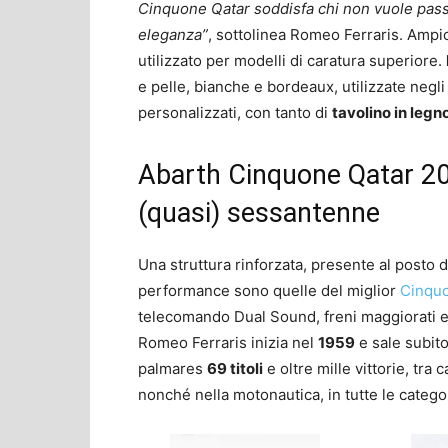
Cinquone Qatar soddisfa chi non vuole pass
eleganza”
, sottolinea Romeo Ferraris. Ampio 
utilizzato per modelli di caratura superiore.
e pelle, bianche e bordeaux, utilizzate negl
personalizzati, con tanto di
tavolino in legno
Abarth Cinquone Qatar 20
(quasi) sessantenne
Una struttura rinforzata, presente al posto d
performance sono quelle del miglior
Cinqu
telecomando Dual Sound, freni maggiorati e Ki
Romeo Ferraris inizia nel
1959
e sale subito
palmares
69 titoli
e oltre mille vittorie, tra 
nonché nella motonautica, in tutte le categ