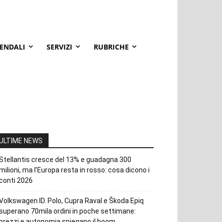
IENDALI
SERVIZI
RUBRICHE
ULTIME NEWS
Stellantis cresce del 13% e guadagna 300
milioni, ma l’Europa resta in rosso: cosa dicono i
conti 2026
Volkswagen ID. Polo, Cupra Raval e Škoda Epiq
superano 70mila ordini in poche settimane:
prezzi e autonomia spiegano il boom