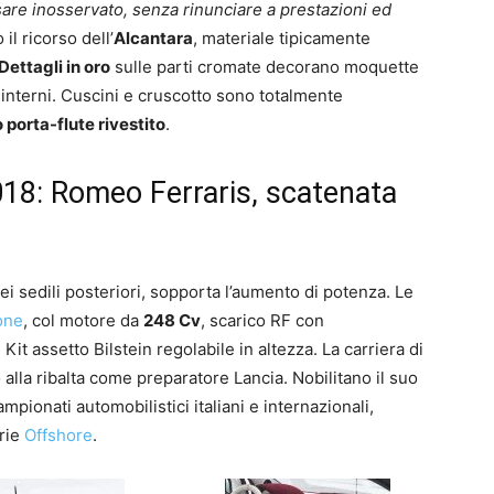
are inosservato, senza rinunciare a prestazioni ed
il ricorso dell’
Alcantara
, materiale tipicamente
Dettagli in oro
sulle parti cromate decorano moquette
i interni. Cuscini e cruscotto sono totalmente
 porta-flute rivestito
.
18: Romeo Ferraris, scatenata
ei sedili posteriori, sopporta l’aumento di potenza. Le
one
, col motore da
248 Cv
, scarico RF con
t assetto Bilstein regolabile in altezza. La carriera di
 alla ribalta come preparatore Lancia. Nobilitano il suo
campionati automobilistici italiani e internazionali,
orie
Offshore
.