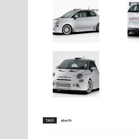
TAGS
abarth