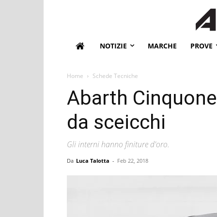
NOTIZIE
MARCHE
PROVE
Home
Schede Tecniche
Abarth Cinquone
da sceicchi
Gli interni hanno finiture d'oro.
Da
Luca Talotta
-
Feb 22, 2018