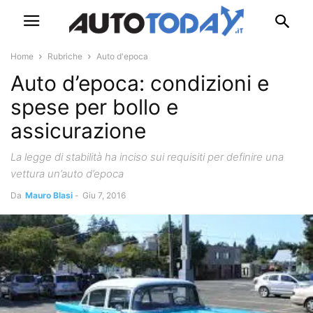
Home
Rubriche
Auto d'epoca
Auto d’epoca: condizioni e
spese per bollo e
assicurazione
La legge di stabilità ha inciso sui requisiti per definire una
vettura un’auto d’epoca
Da
Mauro Blasi
-
Giu 7, 2016