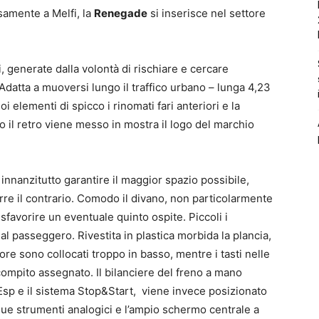
isamente a Melfi, la
Renegade
si inserisce nel settore
i, generate dalla volontà di rischiare e cercare
. Adatta a muoversi lungo il traffico urbano – lunga 4,23
oi elementi di spicco i rinomati fari anteriori e la
o il retro viene messo in mostra il logo del marchio
innanzitutto garantire il maggior spazio possibile,
rre il contrario. Comodo il divano, non particolarmente
sfavorire un eventuale quinto ospite. Piccoli i
al passeggero. Rivestita in plastica morbida la plancia,
ore sono collocati troppo in basso, mentre i tasti nelle
compito assegnato. Il bilanciere del freno a mano
l’Esp e il sistema Stop&Start, viene invece posizionato
Due strumenti analogici e l’ampio schermo centrale a