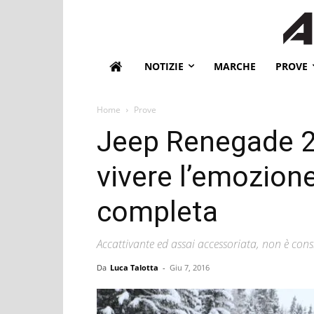
NOTIZIE
MARCHE
PROVE
Home
Prove
Jeep Renegade 2
vivere l’emozion
completa
Accattivante ed assai accessoriata, non è consi
Da
Luca Talotta
-
Giu 7, 2016