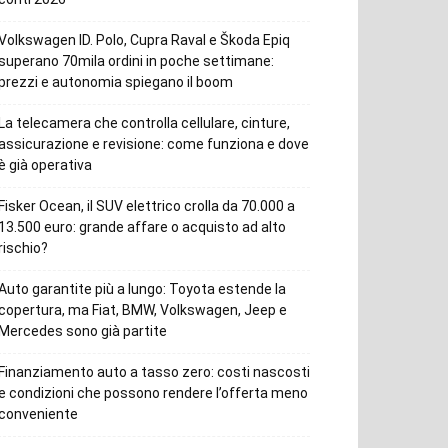
Volkswagen ID. Polo, Cupra Raval e Škoda Epiq
superano 70mila ordini in poche settimane:
prezzi e autonomia spiegano il boom
La telecamera che controlla cellulare, cinture,
assicurazione e revisione: come funziona e dove
è già operativa
Fisker Ocean, il SUV elettrico crolla da 70.000 a
13.500 euro: grande affare o acquisto ad alto
rischio?
Auto garantite più a lungo: Toyota estende la
copertura, ma Fiat, BMW, Volkswagen, Jeep e
Mercedes sono già partite
Finanziamento auto a tasso zero: costi nascosti
e condizioni che possono rendere l’offerta meno
conveniente