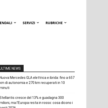
IENDALI
SERVIZI
RUBRICHE
ULTIME NEWS
Nuova Mercedes GLA elettrica e ibrida: fino a 657
km di autonomia e 270 km recuperati in 10
minuti
Stellantis cresce del 13% e guadagna 300
milioni, ma l’Europa resta in rosso: cosa dicono i
conti 2026