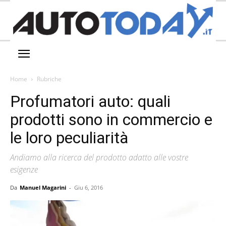
Home
Rubriche
Profumatori auto: quali
prodotti sono in commercio e
le loro peculiarità
Andiamo alla ricerca del prodotto adatto alle vostre
esigenze
Da
Manuel Magarini
-
Giu 6, 2016