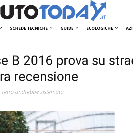
SCHEDE TECNICHE
GUIDE
ECOLOGICHE
AZ
 B 2016 prova su strad
tra recensione
in retro andrebbe sistemata