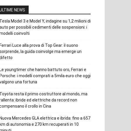
ULTIME NEWS
Tesla Model 3 e Model Y, indagine su 1,2 milioni di
auto per possibili cedimenti delle sospensioni: i
modelli coinvolti
Ferrari Luce alla prova di Top Gear: il suono
sorprende, la guida coinvolge ma emerge un
difetto
Le youngtimer che hanno battuto oro, Ferrari e
Porsche: i modelli comprati a 5mila euro che oggi
valgono una fortuna
Toyota resta il primo costruttore al mondo, ma
rallenta: ibride ed elettriche da record non
compensano il crollo in Cina
Nuova Mercedes GLA elettrica e ibrida: fino a 657
km di autonomia e 270 km recuperati in 10
minuti