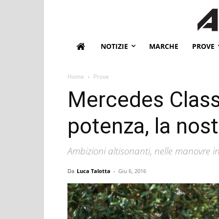
NOTIZIE
MARCHE
PROVE
Home
Prove
Mercedes Classe
potenza, la nos
Ambizioni altisonanti, nelle manovre 
Da
Luca Talotta
-
Giu 6, 2016