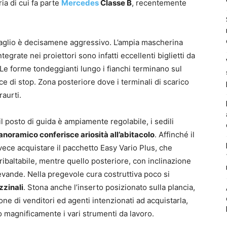
ia di cui fa parte
Mercedes
Classe B
, recentemente
aglio è decisamene aggressivo. L’ampia mascherina
tegrate nei proiettori sono infatti eccellenti biglietti da
. Le forme tondeggianti lungo i fianchi terminano sul
ce di stop. Zona posteriore dove i terminali di scarico
aurti.
l posto di guida è ampiamente regolabile, i sedili
panoramico conferisce ariosità all’abitacolo
. Affinché il
vece acquistare il pacchetto Easy Vario Plus, che
ribaltabile, mentre quello posteriore, con inclinazione
vande. Nella pregevole cura costruttiva poco si
zzinali
. Stona anche l’inserto posizionato sulla plancia,
one di venditori ed agenti intenzionati ad acquistarla,
o magnificamente i vari strumenti da lavoro.