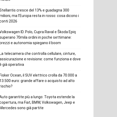
Stellantis cresce del 13% e guadagna 300
milioni, ma l’Europa resta in rosso: cosa dicono i
conti 2026
Volkswagen ID. Polo, Cupra Raval e Škoda Epiq
superano 70mila ordini in poche settimane:
prezzi e autonomia spiegano il boom
La telecamera che controlla cellulare, cinture,
assicurazione e revisione: come funziona e dove
è già operativa
Fisker Ocean, il SUV elettrico crolla da 70.000 a
13.500 euro: grande affare o acquisto ad alto
rischio?
Auto garantite più a lungo: Toyota estende la
copertura, ma Fiat, BMW, Volkswagen, Jeep e
Mercedes sono già partite