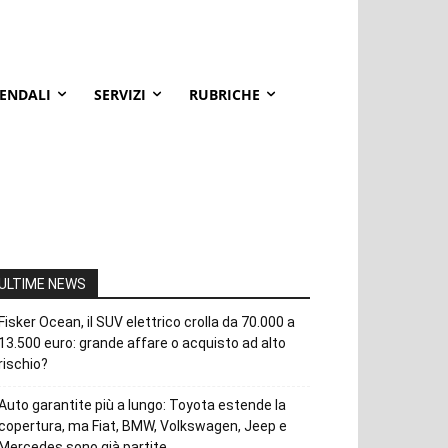
IENDALI
SERVIZI
RUBRICHE
ULTIME NEWS
Fisker Ocean, il SUV elettrico crolla da 70.000 a
13.500 euro: grande affare o acquisto ad alto
rischio?
Auto garantite più a lungo: Toyota estende la
copertura, ma Fiat, BMW, Volkswagen, Jeep e
Mercedes sono già partite