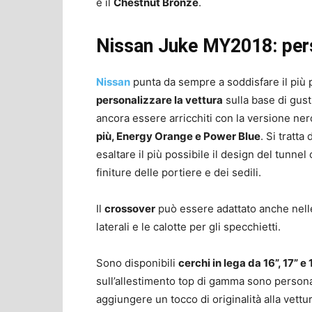
e il
Chestnut Bronze
.
Nissan Juke MY2018: pers
Nissan
punta da sempre a soddisfare il più pos
personalizzare la vettura
sulla base di gust
ancora essere arricchiti con la versione ne
più, Energy Orange e Power Blue
. Si tratt
esaltare il più possibile il design del tunnel
finiture delle portiere e dei sedili.
Il
crossover
può essere adattato anche nelle 
laterali e le calotte per gli specchietti.
Sono disponibili
cerchi in lega da 16”, 17” e 
sull’allestimento top di gamma sono personal
aggiungere un tocco di originalità alla vettur