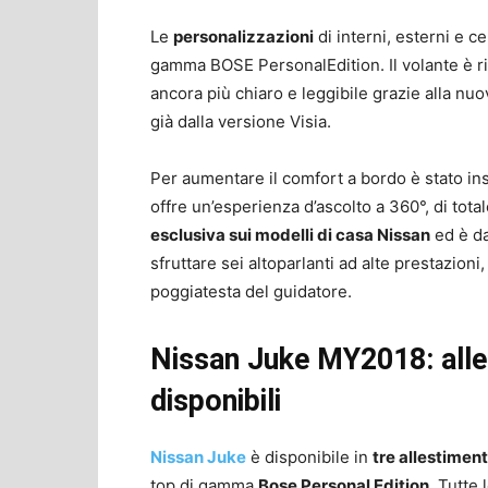
Le
personalizzazioni
di interni, esterni e c
gamma BOSE PersonalEdition. Il volante è riv
ancora più chiaro e leggibile grazie alla nu
già dalla versione Visia.
Per aumentare il comfort a bordo è stato inse
offre un’esperienza d’ascolto a 360°, di tot
esclusiva sui modelli di casa Nissan
ed è da
sfruttare sei altoparlanti ad alte prestazioni
poggiatesta del guidatore.
Nissan Juke MY2018: alle
disponibili
Nissan Juke
è disponibile in
tre allestiment
top di gamma
Bose Personal Edition
. Tutte