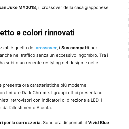
san Juke MY2018
, il crossover della casa giapponese
to e colori rinnovati
zati è quello del
crossover
, i
Suv compatti
per
 anche nel traffico senza un eccessivo ingombro. Tra i
 ha subito un recente restyling nel design e nelle
 e presenta ora caratteristiche più moderne.
on finiture Dark Chrome. I gruppi ottici presentano
ietti retrovisori con indicatori di direzione a LED. I
e dall’allestimento Acenta.
ori per la carrozzeria
. Sono ora disponibili il
Vivid Blue