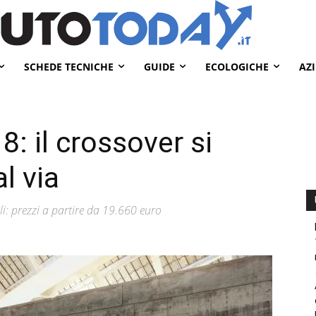
SCHEDE TECNICHE
GUIDE
ECOLOGICHE
AZ
: il crossover si
l via
li: prezzi a partire da 19.660 euro