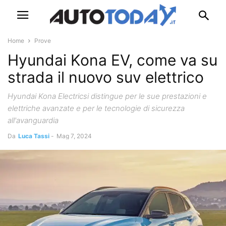
Home
Prove
Hyundai Kona EV, come va su
strada il nuovo suv elettrico
Hyundai Kona Electricsi distingue per le sue prestazioni e
elettriche avanzate e per le tecnologie di sicurezza
all'avanguardia
Da
Luca Tassi
-
Mag 7, 2024