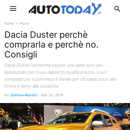
Home
Prove
Dacia Duster perchè
comprarla e perchè no.
Consigli
Dacia Duster conferma essere una delle auto più
apprezzate per il suo rapporto qualità prezzo, il suv
compatto più economico è ideale per chi bada poco alla
forma e tanto alla sostanza
Da
Stefano Marotti
-
Mar 30, 2019