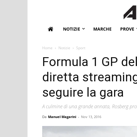
NOTIZIE
MARCHE
PROVE
Home
Notizie
Sport
Formula 1 GP del 
diretta streaming
seguire la gara
A culmine di una grande annata, Rosberg prov
Da
Manuel Magarini
-
Nov 13, 2016