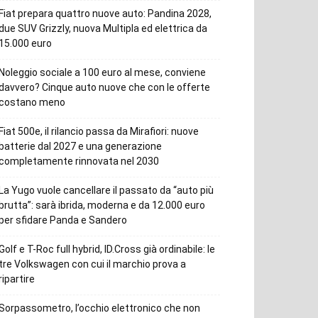
Fiat prepara quattro nuove auto: Pandina 2028,
due SUV Grizzly, nuova Multipla ed elettrica da
15.000 euro
Noleggio sociale a 100 euro al mese, conviene
davvero? Cinque auto nuove che con le offerte
costano meno
Fiat 500e, il rilancio passa da Mirafiori: nuove
batterie dal 2027 e una generazione
completamente rinnovata nel 2030
La Yugo vuole cancellare il passato da “auto più
brutta”: sarà ibrida, moderna e da 12.000 euro
per sfidare Panda e Sandero
Golf e T-Roc full hybrid, ID.Cross già ordinabile: le
tre Volkswagen con cui il marchio prova a
ripartire
Sorpassometro, l’occhio elettronico che non