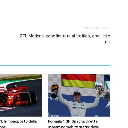
Prossimo articolo
ZTL Modena: zone limitate al traffico, orari, info
utili
1: le monoposto della
Formula 1 GP Spagna diretta
ione
streaming web tv gratis: dove