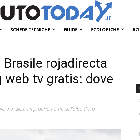
SCHEDE TECNICHE
GUIDE
ECOLOGICHE
AZ
Brasile rojadirecta
 web tv gratis: dove
erà a nserire il proprio nome nell'albo d'oro