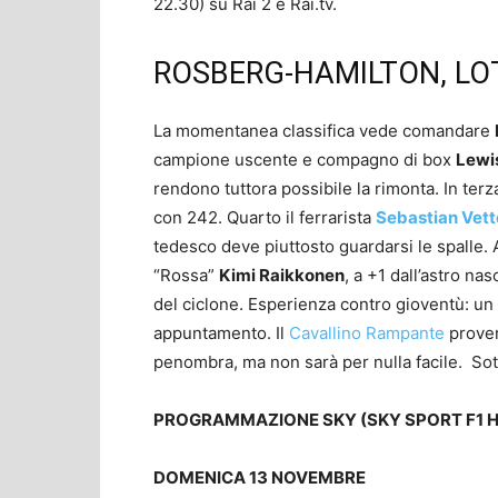
22.30) su Rai 2 e Rai.tv.
ROSBERG-HAMILTON, LO
La momentanea classifica vede comandare
campione uscente e compagno di box
Lewi
rendono tuttora possibile la rimonta. In ter
con 242. Quarto il ferrarista
Sebastian Vett
tedesco deve piuttosto guardarsi le spalle. A
“Rossa”
Kimi Raikkonen
, a +1 dall’astro na
del ciclone. Esperienza contro gioventù: un 
appuntamento. Il
Cavallino Rampante
prover
penombra, ma non sarà per nulla facile. So
PROGRAMMAZIONE SKY (SKY SPORT F1 H
DOMENICA 13 NOVEMBRE