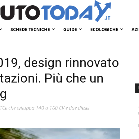
SCHEDE TECNICHE
GUIDE
ECOLOGICHE
AZ
019, design rinnovato
tazioni. Più che un
ng
 TCe che sviluppa 140 o 160 CV e due diesel