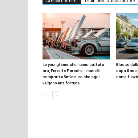
Articoli correlati
Di più dello stesso autore
Le youngtimer che hanno battuto
Blocco dell
oro, Ferrari e Porsche: i modelli
dopo il no a
comprati a 5mila euro che oggi
come funzi
valgono una fortuna