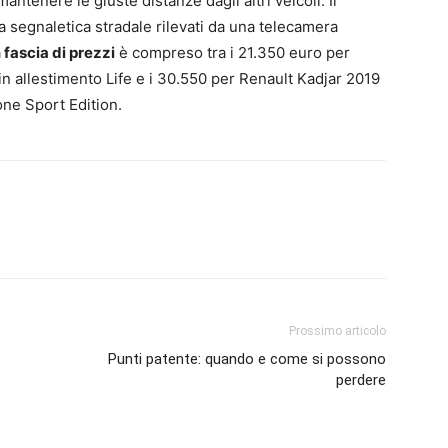
antenere le giuste distanze dagli altri veicoli. Il
lla segnaletica stradale rilevati da una telecamera
a
fascia di prezzi
è compreso tra i 21.350 euro per
n allestimento Life e i 30.550 per Renault Kadjar 2019
ne Sport Edition.
Prossimo articolo
Punti patente: quando e come si possono
perdere