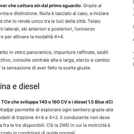
ver che cattura sin dal primo sguardo
. Grazie ai
orma e distinzione. Nulla è lasciato al caso, a iniziare
 che lo rende unico tra le luci della città. Telaio
i laterali, ski anteriori e posteriori, l’universo
e per attivare la modalità 4×4.
tetto in vetro panoramico, impunture raffinate, sedili
citivo, consolle centrale alta e larga, sterzo e cambio
 la sensazione di aver fatto la scelta giusta.
ina e diesel
3 TCe che sviluppa 140 o 160 CV e i diesel 1.5 Blue dCi
 Kadjar permette di esplorare ogni sentiero grazie alla
modelli di trazione 4×4 e 4×2. Il conducente non deve
 fra le tre disponibili. C’è la 2WD in cui la motricità è
izzato in condizioni di guida normali.