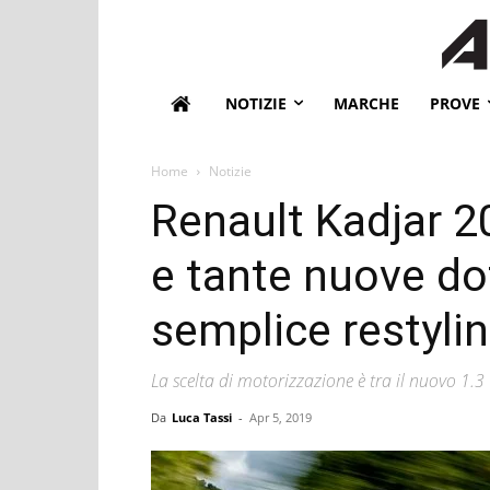
NOTIZIE
MARCHE
PROVE
Home
Notizie
Renault Kadjar 2
e tante nuove do
semplice restyli
La scelta di motorizzazione è tra il nuovo 1.3
Da
Luca Tassi
-
Apr 5, 2019