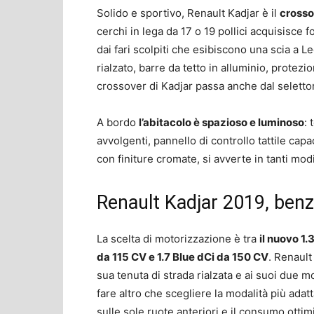
Solido e sportivo, Renault Kadjar è il
crosso
cerchi in lega da 17 o 19 pollici acquisisce f
dai fari scolpiti che esibiscono una scia a Led
rialzato, barre da tetto in alluminio, protezion
crossover di Kadjar passa anche dal selettor
A bordo
l’abitacolo è spazioso e luminoso
: 
avvolgenti, pannello di controllo tattile capa
con finiture cromate, si avverte in tanti modi
Renault Kadjar 2019, benz
La scelta di motorizzazione è tra
il nuovo 1.
da 115 CV e 1.7 Blue dCi da 150 CV
. Renault
sua tenuta di strada rialzata e ai suoi due 
fare altro che scegliere la modalità più adatta
sulle sole ruote anteriori e il consumo ottim