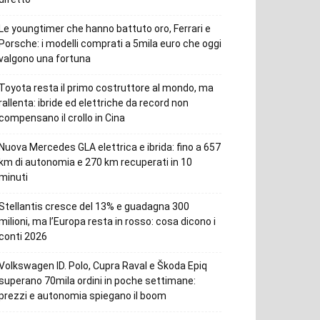
Le youngtimer che hanno battuto oro, Ferrari e
Porsche: i modelli comprati a 5mila euro che oggi
valgono una fortuna
Toyota resta il primo costruttore al mondo, ma
rallenta: ibride ed elettriche da record non
compensano il crollo in Cina
Nuova Mercedes GLA elettrica e ibrida: fino a 657
km di autonomia e 270 km recuperati in 10
minuti
Stellantis cresce del 13% e guadagna 300
milioni, ma l’Europa resta in rosso: cosa dicono i
conti 2026
Volkswagen ID. Polo, Cupra Raval e Škoda Epiq
superano 70mila ordini in poche settimane:
prezzi e autonomia spiegano il boom