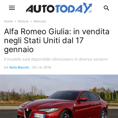
Home
Notizie
Mercato
Alfa Romeo Giulia: in vendita
negli Stati Uniti dal 17
gennaio
Il modello sarà disponibile oltreoceano in diverse versioni
Da
Ilaria Macchi
-
Dic 14, 2016