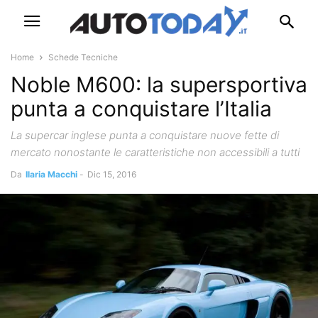
Home
Schede Tecniche
Noble M600: la supersportiva
punta a conquistare l’Italia
La supercar inglese punta a conquistare nuove fette di
mercato nonostante le caratteristiche non accessibili a tutti
Da
Ilaria Macchi
-
Dic 15, 2016