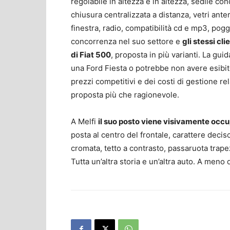
regolabile in altezza e in altezza, sedile co
chiusura centralizzata a distanza, vetri ante
finestra, radio, compatibilità cd e mp3, poggi
concorrenza nel suo settore e
gli stessi cl
di Fiat 500
, proposta in più varianti. La g
una Ford Fiesta o potrebbe non avere esibito
prezzi competitivi e dei costi di gestione r
proposta più che ragionevole.
A Melfi
il suo posto viene visivamente oc
posta al centro del frontale, carattere deci
cromata, tetto a contrasto, passaruota trape
Tutta un’altra storia e un’altra auto. A meno