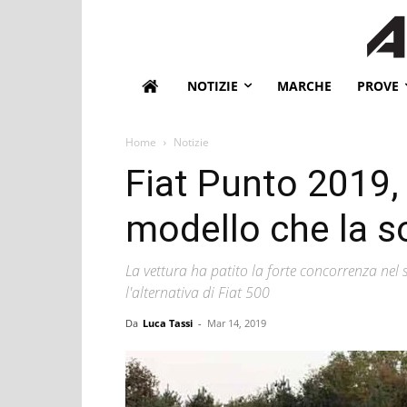
NOTIZIE
MARCHE
PROVE
Home
Notizie
Fiat Punto 2019,
modello che la so
La vettura ha patito la forte concorrenza nel s
l'alternativa di Fiat 500
Da
Luca Tassi
-
Mar 14, 2019