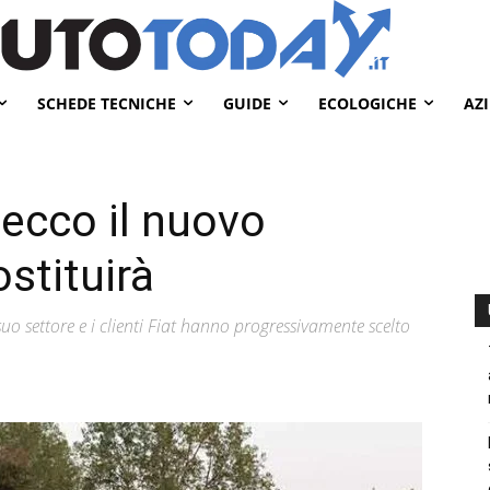
SCHEDE TECNICHE
GUIDE
ECOLOGICHE
AZ
 ecco il nuovo
stituirà
uo settore e i clienti Fiat hanno progressivamente scelto