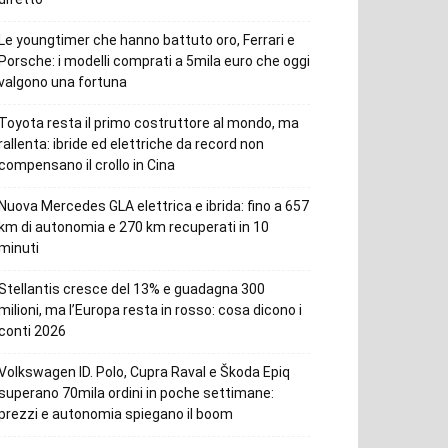
Le youngtimer che hanno battuto oro, Ferrari e
Porsche: i modelli comprati a 5mila euro che oggi
valgono una fortuna
Toyota resta il primo costruttore al mondo, ma
rallenta: ibride ed elettriche da record non
compensano il crollo in Cina
Nuova Mercedes GLA elettrica e ibrida: fino a 657
km di autonomia e 270 km recuperati in 10
minuti
Stellantis cresce del 13% e guadagna 300
milioni, ma l’Europa resta in rosso: cosa dicono i
conti 2026
Volkswagen ID. Polo, Cupra Raval e Škoda Epiq
superano 70mila ordini in poche settimane:
prezzi e autonomia spiegano il boom