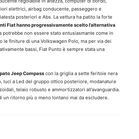
nducente regolabile in altezza, computer di bordo,
riori elettrici, airbag conducente, passeggero e
atesta posteriori e Abs. La vettura ha patito la forte
ienti Fiat hanno progressivamente scelto l’alternativa
uida potrebbe non essere stato entusiasmante come in
 le finiture di una Volkswagen Polo, ma per via dei
elativamente bassi, Fiat Punto è sempre stata una
cupato Jeep Compass
con la griglia a sette feritoie nera
so, luci a Led del gruppo ottico posteriore, modanatura
zoidali, telaio robusto e ammortizzatori all’avanguardia.
 di un ritorno più o meno lontano mai da escludere.