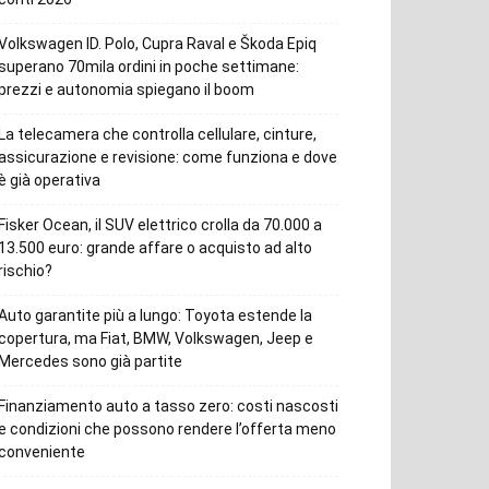
Volkswagen ID. Polo, Cupra Raval e Škoda Epiq
superano 70mila ordini in poche settimane:
prezzi e autonomia spiegano il boom
La telecamera che controlla cellulare, cinture,
assicurazione e revisione: come funziona e dove
è già operativa
Fisker Ocean, il SUV elettrico crolla da 70.000 a
13.500 euro: grande affare o acquisto ad alto
rischio?
Auto garantite più a lungo: Toyota estende la
copertura, ma Fiat, BMW, Volkswagen, Jeep e
Mercedes sono già partite
Finanziamento auto a tasso zero: costi nascosti
e condizioni che possono rendere l’offerta meno
conveniente