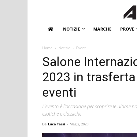
NOTIZIE
MARCHE
PROVE
Home
Notizie
Eventi
Salone Internazi
2023 in trasferta
eventi
L'evento è l'occasione per scoprire le ultime no
esotiche e classiche
Da
Luca Tassi
-
Mag 2, 2023