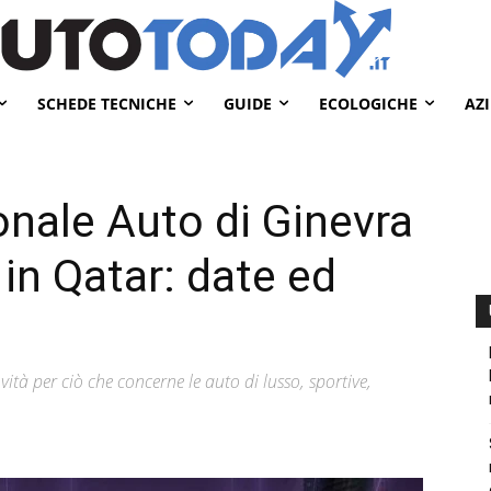
SCHEDE TECNICHE
GUIDE
ECOLOGICHE
AZ
onale Auto di Ginevra
 in Qatar: date ed
vità per ciò che concerne le auto di lusso, sportive,