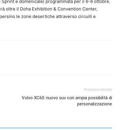
re Sprint e domenicale) programmata per il 6-8 ottobre.
erà oltre il Doha Exhibition & Convention Center,
ersino le zone desertiche attraverso circuiti e
Prossimo articolo
Volvo XC60: nuovo suv con ampia possibilità di
personalizzazione