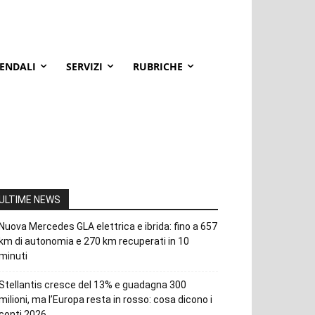
IENDALI
SERVIZI
RUBRICHE
ULTIME NEWS
Nuova Mercedes GLA elettrica e ibrida: fino a 657
km di autonomia e 270 km recuperati in 10
minuti
Stellantis cresce del 13% e guadagna 300
milioni, ma l’Europa resta in rosso: cosa dicono i
conti 2026