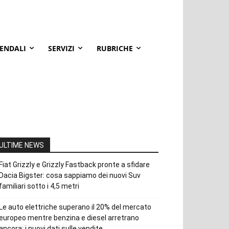
IENDALI
SERVIZI
RUBRICHE
ULTIME NEWS
Fiat Grizzly e Grizzly Fastback pronte a sfidare
Dacia Bigster: cosa sappiamo dei nuovi Suv
familiari sotto i 4,5 metri
Le auto elettriche superano il 20% del mercato
europeo mentre benzina e diesel arretrano
ancora: i nuovi dati sulle vendite