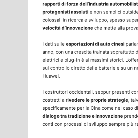
rapporti di forza dell’industria automobilis
protagonisti assoluti
e non semplici outside
colossali in ricerca e sviluppo, spesso super
velocità d’innovazione
che mette alla prova 
I dati sulle
esportazioni di auto cinesi
parlan
anno, con una crescita trainata soprattutto
elettrici e plug-in è ai massimi storici. L’off
sul controllo diretto delle batterie e su un
Huawei.
I costruttori occidentali, seppur presenti co
costretti a
rivedere le proprie strategie
, ta
specificamente per la Cina come nel caso di
dialogo tra tradizione e innovazione
prende
conti con processi di sviluppo sempre più ra