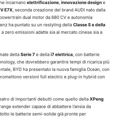
 che incarnano
elettrificazione
,
innovazione design
e
V E7X
, seconda creazione del brand AUDI nato dalla
 powertrain dual motor da 680 CV e autonomia
enz ha puntato su un restyling della
Classe S e della
 a zero emissioni adatte sia al mercato cinese sia a
rnate della
Serie 7
e della
i7 elettrica
, con batterie
nology, che dovrebbero garantire tempi di ricarica più
entale, BYD ha presentato la nuova famiglia Ocean, con
promettono versioni full electric e plug-in hybrid con
eatro di importanti debutti come quello della
XPeng
 range extender capace di abbattere l’ansia da
dotto le batterie semi-solide già pronte per