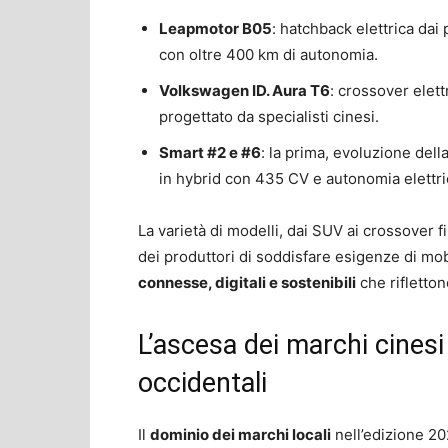
Leapmotor B05
: hatchback elettrica dai p
con oltre 400 km di autonomia.
Volkswagen ID. Aura T6
: crossover elett
progettato da specialisti cinesi.
Smart #2 e #6
: la prima, evoluzione dell
in hybrid con 435 CV e autonomia elettri
La varietà di modelli, dai SUV ai crossover f
dei produttori di soddisfare esigenze di mo
connesse, digitali e sostenibili
che rifletton
L’ascesa dei marchi cinesi
occidentali
Il
dominio dei marchi locali
nell’edizione 20