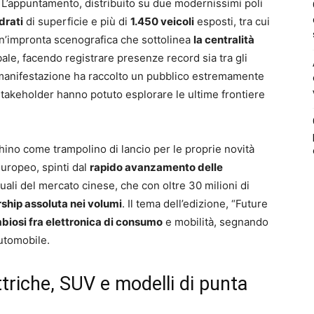
 L’appuntamento, distribuito su due modernissimi poli
drati
di superficie e più di
1.450 veicoli
esposti, tra cui
Un’impronta scenografica che sottolinea
la centralità
bale, facendo registrare presenze record sia tra gli
La manifestazione ha raccolto un pubblico estremamente
 stakeholder hanno potuto esplorare le ultime frontiere
chino come trampolino di lancio per le proprie novità
europeo, spinti dal
rapido avanzamento delle
uali del mercato cinese, che con oltre 30 milioni di
ship assoluta nei volumi
. Il tema dell’edizione, “Future
biosi fra elettronica di consumo
e mobilità, segnando
automobile.
ettriche, SUV e modelli di punta