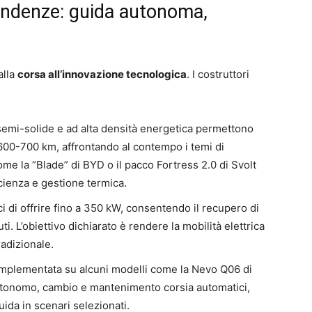
tendenze: guida autonoma,
alla
corsa all’innovazione tecnologica
. I costruttori
e semi-solide e ad alta densità energetica permettono
600-700 km, affrontando al contempo i temi di
come la “Blade” di BYD o il pacco Fortress 2.0 di Svolt
cienza e gestione termica.
ci di offrire fino a 350 kW, consentendo il recupero di
i. L’obiettivo dichiarato è rendere la mobilità elettrica
radizionale.
 implementata su alcuni modelli come la Nevo Q06 di
utonomo, cambio e mantenimento corsia automatici,
uida in scenari selezionati.