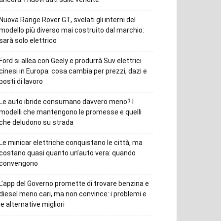
Nuova Range Rover GT, svelati gli interni del
modello più diverso mai costruito dal marchio:
sarà solo elettrico
Ford si allea con Geely e produrrà Suv elettrici
cinesi in Europa: cosa cambia per prezzi, dazi e
posti di lavoro
Le auto ibride consumano davvero meno? I
modelli che mantengono le promesse e quelli
che deludono su strada
Le minicar elettriche conquistano le città, ma
costano quasi quanto un’auto vera: quando
convengono
L’app del Governo promette di trovare benzina e
diesel meno cari, ma non convince: i problemi e
le alternative migliori