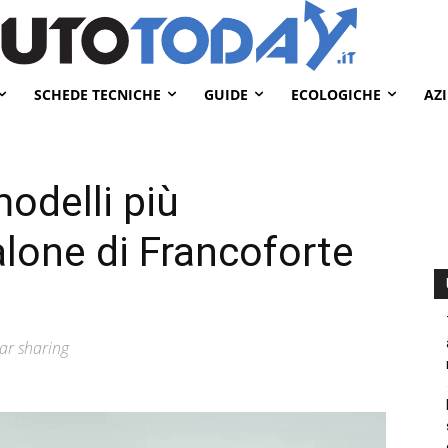
SCHEDE TECNICHE
GUIDE
ECOLOGICHE
AZ
modelli più
alone di Francoforte
car sharing