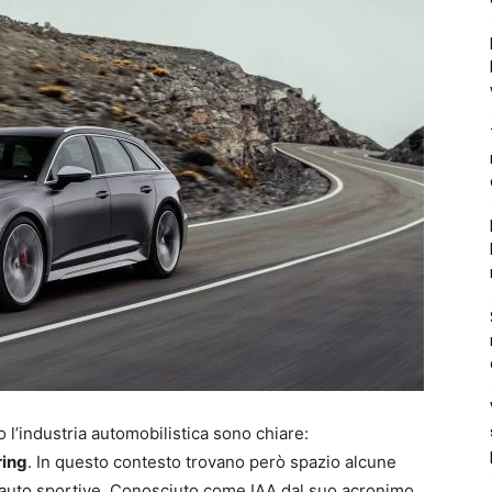
 l’industria automobilistica sono chiare:
ring
. In questo contesto trovano però spazio alcune
e auto sportive. Conosciuto come IAA dal suo acronimo