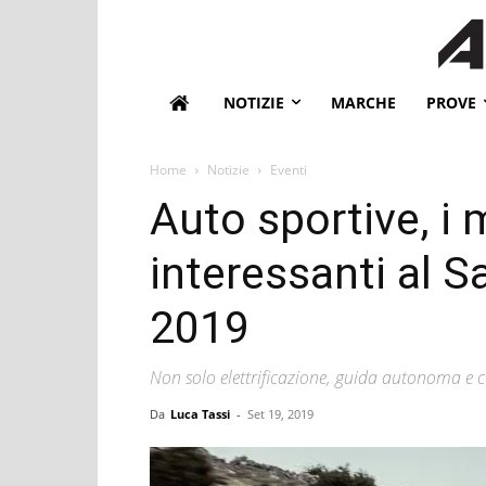
NOTIZIE
MARCHE
PROVE
Home
Notizie
Eventi
Auto sportive, i 
interessanti al S
2019
Non solo elettrificazione, guida autonoma e 
Da
Luca Tassi
-
Set 19, 2019