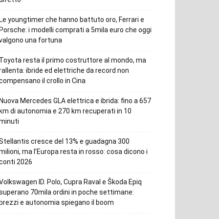
Le youngtimer che hanno battuto oro, Ferrari e
Porsche: i modelli comprati a 5mila euro che oggi
valgono una fortuna
Toyota resta il primo costruttore al mondo, ma
rallenta: ibride ed elettriche da record non
compensano il crollo in Cina
Nuova Mercedes GLA elettrica e ibrida: fino a 657
km di autonomia e 270 km recuperati in 10
minuti
Stellantis cresce del 13% e guadagna 300
milioni, ma l’Europa resta in rosso: cosa dicono i
conti 2026
Volkswagen ID. Polo, Cupra Raval e Škoda Epiq
superano 70mila ordini in poche settimane:
prezzi e autonomia spiegano il boom