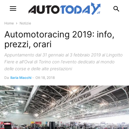
Home
Notizie
Automotoracing 2019: info,
prezzi, orari
Appuntamento dal 31 gennaio al 3 febbraio 2019 al Lingotto
Fiere e all’Oval di Torino con l'evento dedicato al mondo
delle corse e delle alte prestazioni
Da
Ilaria Macchi
-
Ott 18, 2018