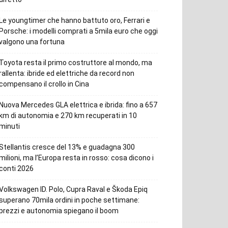
Le youngtimer che hanno battuto oro, Ferrari e
Porsche: i modelli comprati a 5mila euro che oggi
valgono una fortuna
Toyota resta il primo costruttore al mondo, ma
rallenta: ibride ed elettriche da record non
compensano il crollo in Cina
Nuova Mercedes GLA elettrica e ibrida: fino a 657
km di autonomia e 270 km recuperati in 10
minuti
Stellantis cresce del 13% e guadagna 300
milioni, ma l’Europa resta in rosso: cosa dicono i
conti 2026
Volkswagen ID. Polo, Cupra Raval e Škoda Epiq
superano 70mila ordini in poche settimane:
prezzi e autonomia spiegano il boom