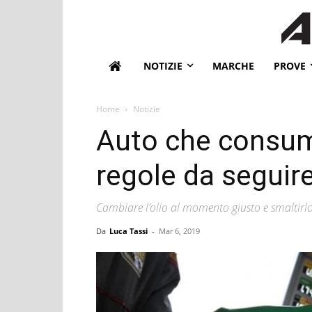
NOTIZIE
MARCHE
PROVE
Home
Notizie
Auto che consum
regole da seguire
Cambiare l’olio al momento giusto e smaltirl
Da
Luca Tassi
-
Mar 6, 2019