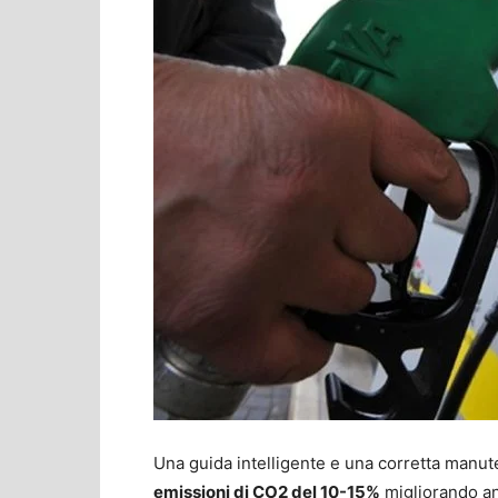
Una guida intelligente e una corretta manut
emissioni di CO2 del 10-15%
migliorando anc