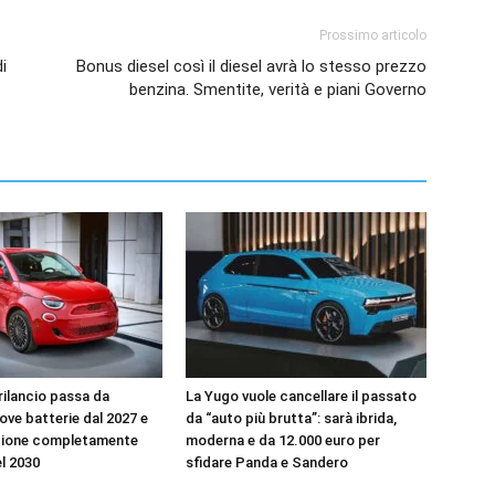
Prossimo articolo
i
Bonus diesel così il diesel avrà lo stesso prezzo
benzina. Smentite, verità e piani Governo
l rilancio passa da
La Yugo vuole cancellare il passato
uove batterie dal 2027 e
da “auto più brutta”: sarà ibrida,
zione completamente
moderna e da 12.000 euro per
el 2030
sfidare Panda e Sandero