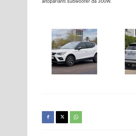
altoparlanti subwoofer da 300W.