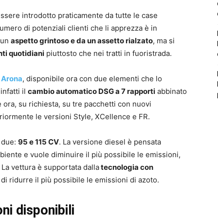
essere introdotto praticamente da tutte le case
mero di potenziali clienti che li apprezza è in
a un
aspetto grintoso e da un assetto rialzato
, ma si
ti quotidiani
piuttosto che nei tratti in fuoristrada.
 Arona
, disponibile ora con due elementi che lo
nfatti il
cambio automatico DSG a 7 rapporti
abbinato
e ora, su richiesta, su tre pacchetti con nuovi
riormente le versioni Style, XCellence e FR.
o due:
95 e 115 CV
. La versione diesel è pensata
mbiente e vuole diminuire il più possibile le emissioni,
La vettura è supportata dalla
tecnologia con
 di ridurre il più possibile le emissioni di azoto.
ni disponibili