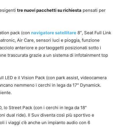
 esigenti
tre nuovi pacchetti su richiesta
pensati per
tion pack (con
navigatore satellitare
8″, Seat Full Link
tronic, Air Care, sensori luci e pioggia, funzione
ciolo anteriore e portaoggetti posizionati sotto i
iene trascurata grazie a un sistema di infotainment top
ull LED e il Vision Pack (con park assist, videocamera
ancano nemmeno i cerchi in lega da 17″ Dynamick.
iente.
ED, lo Street Pack (con i cerchi in lega da 18″
 dual ride). Il Suv diventa così più sportivo e
li i viaggi c’è anche un impianto audio con 6