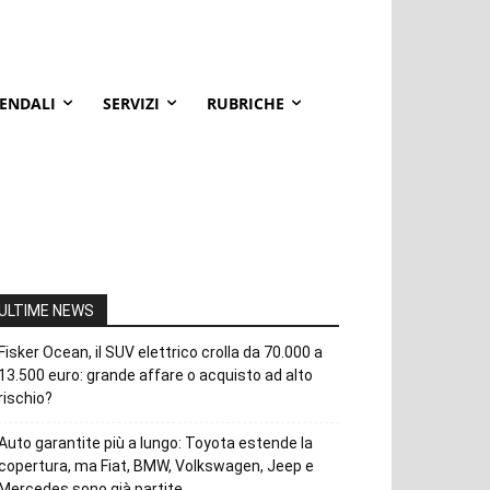
IENDALI
SERVIZI
RUBRICHE
ULTIME NEWS
Fisker Ocean, il SUV elettrico crolla da 70.000 a
13.500 euro: grande affare o acquisto ad alto
rischio?
Auto garantite più a lungo: Toyota estende la
copertura, ma Fiat, BMW, Volkswagen, Jeep e
Mercedes sono già partite