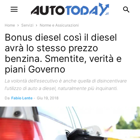
Home
Servizi
Norme e Assicurazioni
Bonus diesel così il diesel
avrà lo stesso prezzo
benzina. Smentite, verità e
piani Governo
La volontà dell'esecutivo è anche quella di disincentivare
l'utilizzo di auto a diesel, naturalmente più inquinanti.
Da
Fabio Lente
-
Giu 19, 2018