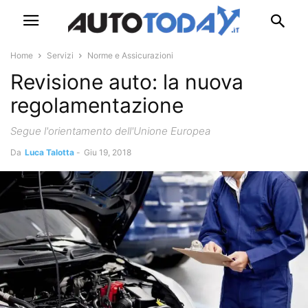
Home
Servizi
Norme e Assicurazioni
Revisione auto: la nuova
regolamentazione
Segue l'orientamento dell'Unione Europea
Da
Luca Talotta
-
Giu 19, 2018