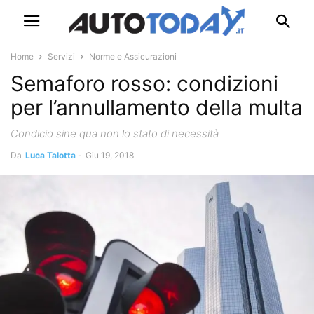
Home
Servizi
Norme e Assicurazioni
Semaforo rosso: condizioni
per l’annullamento della multa
Condicio sine qua non lo stato di necessità
Da
Luca Talotta
-
Giu 19, 2018