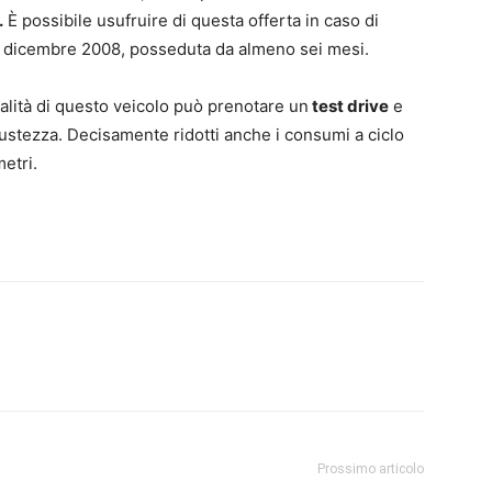
.
È possibile usufruire di questa offerta in caso di
31 dicembre 2008, posseduta da almeno sei mesi.
alità di questo veicolo può prenotare un
test drive
e
obustezza. Decisamente ridotti anche i consumi a ciclo
ometri.
4,0-5,4 l/100km. 4,4,0-5,4 l/100km. Emissioni CO
(g/km): 104-128 g/km.0-5,4
2
-128 g/km.
4,0-5,4 l/100km. Emissioni CO
(g/km): 104-128 g/km.
4,0-5,4 l/100km. Emissioni
2
Prossimo articolo