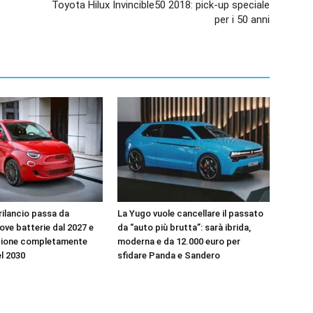
Toyota Hilux Invincible50 2018: pick-up speciale
per i 50 anni
l rilancio passa da
La Yugo vuole cancellare il passato
uove batterie dal 2027 e
da “auto più brutta”: sarà ibrida,
zione completamente
moderna e da 12.000 euro per
el 2030
sfidare Panda e Sandero