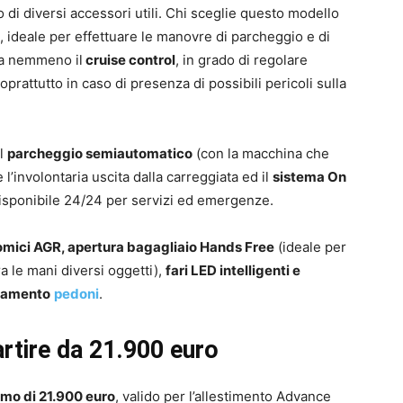
 di diversi accessori utili. Chi sceglie questo modello
, ideale per effettuare le manovre di parcheggio e di
ca nemmeno il
cruise control
, in grado di regolare
prattutto in caso di presenza di possibili pericoli sulla
el
parcheggio semiautomatico
(con la macchina che
l’involontaria uscita dalla carreggiata ed il
sistema On
isponibile 24/24 per servizi ed emergenze.
omici AGR, apertura bagagliaio Hands Free
(ideale per
a le mani diversi oggetti),
fari LED intelligenti e
evamento
pedoni
.
artire da 21.900 euro
imo di 21.900 euro
, valido per l’allestimento Advance