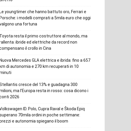
Le youngtimer che hanno battuto oro, Ferrari e
Porsche: i modelli comprati a 5mila euro che oggi
valgono una fortuna
Toyota resta il primo costruttore al mondo, ma
rallenta: ibride ed elettriche da record non
compensano il crollo in Cina
Nuova Mercedes GLA elettrica e ibrida: fino a 657
km di autonomia e 270 km recuperati in 10
minuti
Stellantis cresce del 13% e guadagna 300
milioni, ma l’Europa resta in rosso: cosa dicono i
conti 2026
Volkswagen ID. Polo, Cupra Raval e Škoda Epiq
superano 70mila ordini in poche settimane:
prezzi e autonomia spiegano il boom