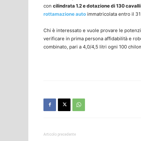
con
cilindrata 1.2 e dotazione di 130 cavalli
rottamazione auto
immatricolata entro il 
Chi è interessato e vuole provare le potenzi
verificare in prima persona affidabilità e r
combinato, pari a 4,0/4,5 litri ogni 100 chil
l/100km. Emissioni CO
(g/km): 104-128 g/km.Emissioni CO
(g/km): 104
2
2
CO
(g/km): 104-128 g/km.
2
Articolo precedente