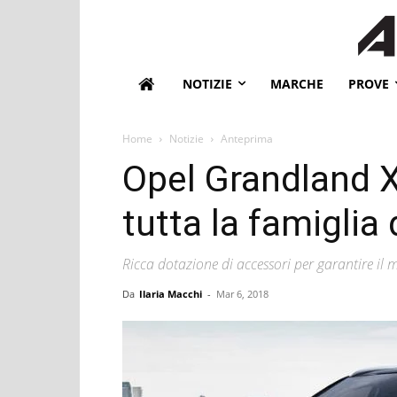
NOTIZIE
MARCHE
PROVE
Home
Notizie
Anteprima
Opel Grandland X
tutta la famiglia
Ricca dotazione di accessori per garantire il
Da
Ilaria Macchi
-
Mar 6, 2018