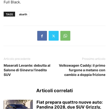
Full Black.
TAGS
abarth
Articolo precedente
Prossimo articolo
Maserati Levante: debutta al
Volkswagen Caddy: il primo
Salone di Ginevra l’inedito
furgone a metano con
SUV
cambio a doppia frizione
Articoli correlati
Fiat prepara quattro nuove auto:
Pandina 2028, due SUV Grizzly,