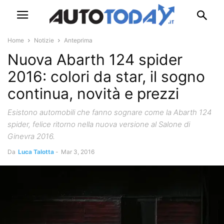
Home
Notizie
Anteprima
Nuova Abarth 124 spider
2016: colori da star, il sogno
continua, novità e prezzi
Esistono automobili che fanno sognare come la Abarth 124
spider, felice ritorno nella nuova versione al Salone di
Ginevra 2016.
Da
Luca Talotta
-
Mar 3, 2016