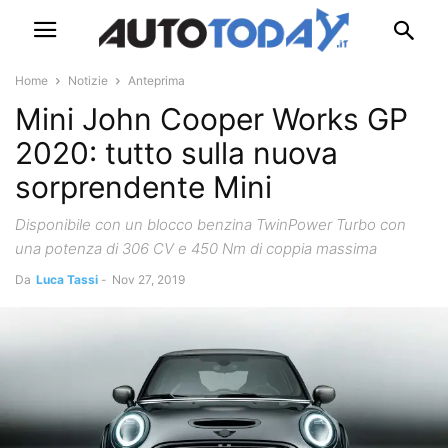
Home
Notizie
Anteprima
Mini John Cooper Works GP
2020: tutto sulla nuova
sorprendente Mini
Disponibile con un blocco benzina TwinPower Turbo con
una potenza di 306 CV e 450 Nm di coppia massima
Da
Luca Tassi
-
Nov 27, 2019