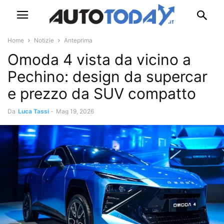
Home
Notizie
Anteprima
Omoda 4 vista da vicino a
Pechino: design da supercar
e prezzo da SUV compatto
Da
Luca Tassi
-
Mag 19, 2026