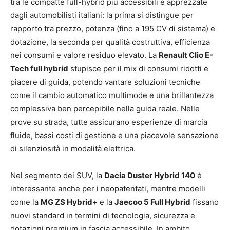
tra le compatte full-hybrid più accessibili e apprezzate
dagli automobilisti italiani: la prima si distingue per
rapporto tra prezzo, potenza (fino a 195 CV di sistema) e
dotazione, la seconda per qualità costruttiva, efficienza
nei consumi e valore residuo elevato. La
Renault Clio E-
Tech full hybrid
stupisce per il mix di consumi ridotti e
piacere di guida, potendo vantare soluzioni tecniche
come il cambio automatico multimode e una brillantezza
complessiva ben percepibile nella guida reale. Nelle
prove su strada, tutte assicurano esperienze di marcia
fluide, bassi costi di gestione e una piacevole sensazione
di silenziosità in modalità elettrica.
Nel segmento dei SUV, la
Dacia Duster Hybrid 140
è
interessante anche per i neopatentati, mentre modelli
come la
MG ZS Hybrid+
e la
Jaecoo 5 Full Hybrid
fissano
nuovi standard in termini di tecnologia, sicurezza e
dotazioni premium in fascia accessibile. In ambito