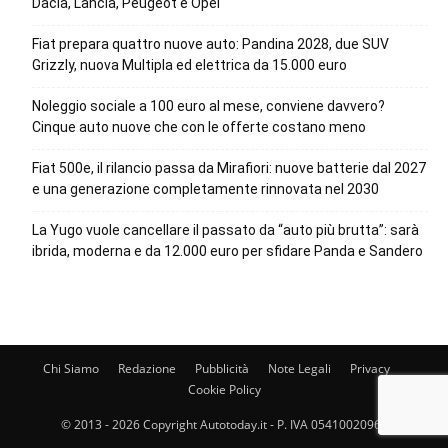
Dacia, Lancia, Peugeot e Opel
Fiat prepara quattro nuove auto: Pandina 2028, due SUV
Grizzly, nuova Multipla ed elettrica da 15.000 euro
Noleggio sociale a 100 euro al mese, conviene davvero?
Cinque auto nuove che con le offerte costano meno
Fiat 500e, il rilancio passa da Mirafiori: nuove batterie dal 2027
e una generazione completamente rinnovata nel 2030
La Yugo vuole cancellare il passato da “auto più brutta”: sarà
ibrida, moderna e da 12.000 euro per sfidare Panda e Sandero
Chi Siamo
Redazione
Pubblicità
Note Legali
Privacy
Cookie Policy
© 2013 - 2026 Copyright Autotoday.it - P. IVA 05410020969