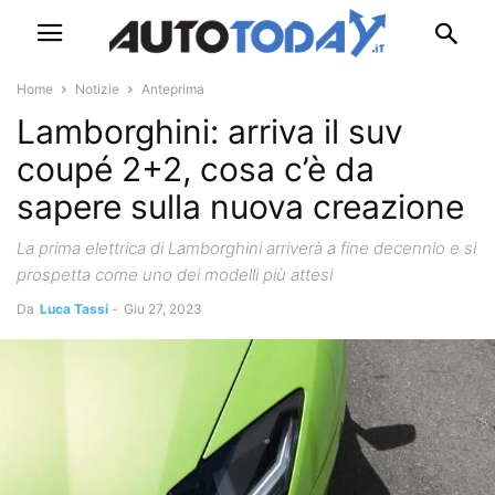
Home
Notizie
Anteprima
Lamborghini: arriva il suv
coupé 2+2, cosa c’è da
sapere sulla nuova creazione
La prima elettrica di Lamborghini arriverà a fine decennio e si
prospetta come uno dei modelli più attesi
Da
Luca Tassi
-
Giu 27, 2023