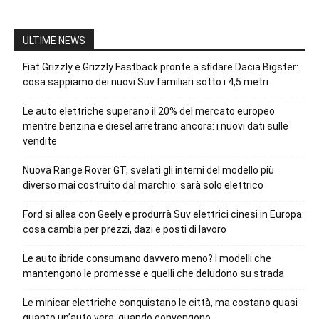
ULTIME NEWS
Fiat Grizzly e Grizzly Fastback pronte a sfidare Dacia Bigster:
cosa sappiamo dei nuovi Suv familiari sotto i 4,5 metri
Le auto elettriche superano il 20% del mercato europeo
mentre benzina e diesel arretrano ancora: i nuovi dati sulle
vendite
Nuova Range Rover GT, svelati gli interni del modello più
diverso mai costruito dal marchio: sarà solo elettrico
Ford si allea con Geely e produrrà Suv elettrici cinesi in Europa:
cosa cambia per prezzi, dazi e posti di lavoro
Le auto ibride consumano davvero meno? I modelli che
mantengono le promesse e quelli che deludono su strada
Le minicar elettriche conquistano le città, ma costano quasi
quanto un’auto vera: quando convengono