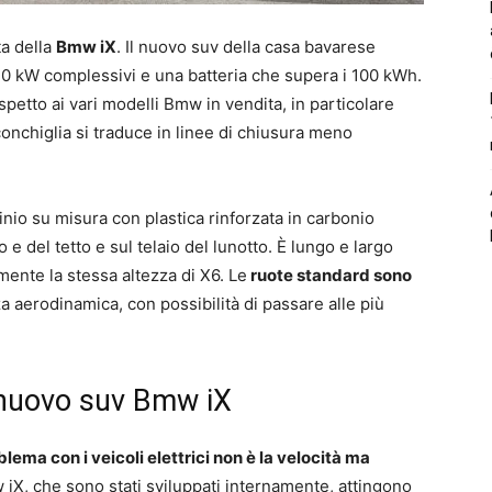
ta della
Bmw iX
. Il nuovo suv della casa bavarese
370 kW complessivi e una batteria che supera i 100 kWh.
ispetto ai vari modelli Bmw in vendita, in particolare
conchiglia si traduce in linee di chiusura meno
minio su misura con plastica rinforzata in carbonio
o e del tetto e sul telaio del lunotto. È lungo e largo
ente la stessa altezza di X6. Le
ruote standard sono
za aerodinamica, con possibilità di passare alle più
l nuovo suv Bmw iX
oblema con i veicoli elettrici non è la velocità ma
mw iX, che sono stati sviluppati internamente, attingono