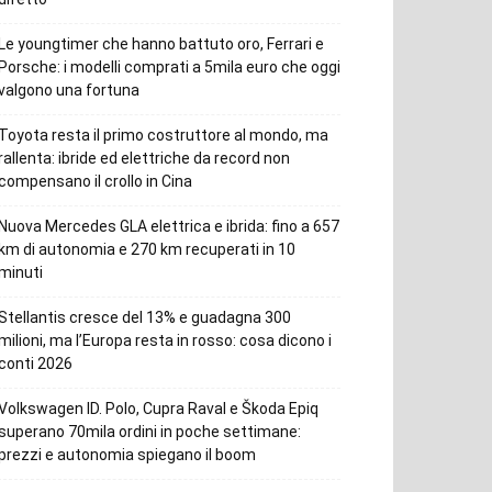
Le youngtimer che hanno battuto oro, Ferrari e
Porsche: i modelli comprati a 5mila euro che oggi
valgono una fortuna
Toyota resta il primo costruttore al mondo, ma
rallenta: ibride ed elettriche da record non
compensano il crollo in Cina
Nuova Mercedes GLA elettrica e ibrida: fino a 657
km di autonomia e 270 km recuperati in 10
minuti
Stellantis cresce del 13% e guadagna 300
milioni, ma l’Europa resta in rosso: cosa dicono i
conti 2026
Volkswagen ID. Polo, Cupra Raval e Škoda Epiq
superano 70mila ordini in poche settimane:
prezzi e autonomia spiegano il boom