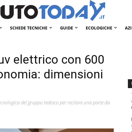
SCHEDE TECNICHE
GUIDE
ECOLOGICHE
AZ
v elettrico con 600
tonomia: dimensioni
cnologica del gruppo tedesco per recitare una parte da