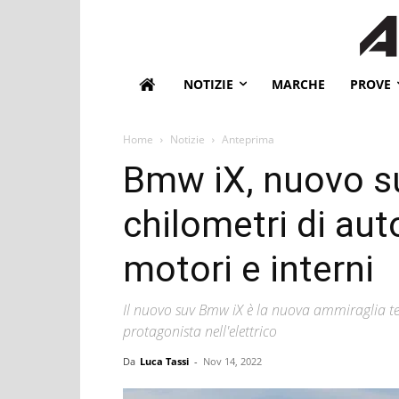
NOTIZIE
MARCHE
PROVE
Home
Notizie
Anteprima
Bmw iX, nuovo su
chilometri di au
motori e interni
Il nuovo suv Bmw iX è la nuova ammiraglia te
protagonista nell'elettrico
Da
Luca Tassi
-
Nov 14, 2022