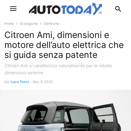
Home
Ecologiche
Elettriche
Citroen Ami, dimensioni e
motore dell’auto elettrica che
si guida senza patente
Citroen Ami si caratterizza naturalmente per le ridotte
dimensioni esterne
Da
Luca Tassi
-
Nov 9, 2022