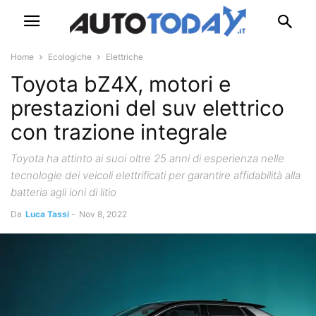
Home
Ecologiche
Elettriche
Toyota bZ4X, motori e
prestazioni del suv elettrico
con trazione integrale
Toyota ha attinto ai suoi oltre 25 anni di esperienza nelle
tecnologie dei veicoli elettrificati per garantire affidabilità alla
batteria agli ioni di litio
Da
Luca Tassi
-
Nov 8, 2022