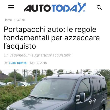
Home
Guide
Portapacchi auto: le regole
fondamentali per azzeccare
l’acquisto
Un vademecum sugli articoli acquistabili
Da
Luca Talotta
-
Set 16, 2016