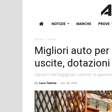
NOTIZIE
MARCHE
PROVE
Home
Guide
Migliori auto per
uscite, dotazioni
Ospitali e dal bagagliaio capiente, le apprez
Da
Luca Talotta
-
Gen 28, 2018