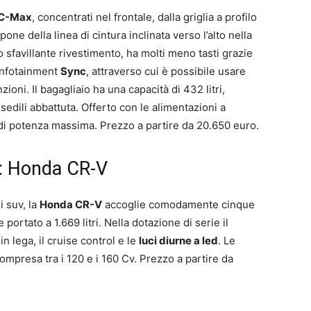
 C-Max
, concentrati nel frontale, dalla griglia a profilo
one della linea di cintura inclinata verso l’alto nella
o sfavillante rivestimento, ha molti meno tasti grazie
 infotainment
Sync
, attraverso cui è possibile usare
ioni. Il bagagliaio ha una capacità di 432 litri,
 sedili abbattuta. Offerto con le alimentazioni a
di potenza massima. Prezzo a partire da 20.650 euro.
e: Honda CR-V
 suv, la
Honda CR-V
accoglie comodamente cinque
portato a 1.669 litri. Nella dotazione di serie il
 in lega, il cruise control e le
luci diurne a led
. Le
mpresa tra i 120 e i 160 Cv. Prezzo a partire da