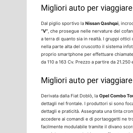
Migliori auto per viaggiar
Dal piglio sportivo la
Nissan
Qashqai
, incro
“V”
, che prosegue nelle nervature del cofan
a terra di quanto sia in realtà. I gruppi otti
nella parte alta del cruscotto il sistema inf
proprio smartphone per effettuare chiamate 
da 110 a 163 Cv. Prezzo a partire da 21.250 
Migliori auto per viaggia
Derivata dalla Fiat Doblò, la
Opel Combo To
dettagli nel frontale. I produttori si sono foc
dettagli e praticità. Assegnata una tinta crom
accedere ai comandi e di portaoggetti ne tr
facilmente modulabile tramite il divano scorr