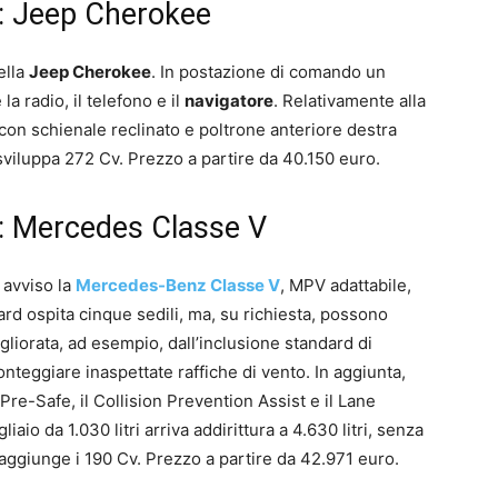
e: Jeep Cherokee
ella
Jeep Cherokee
. In postazione di comando un
 la radio, il telefono e il
navigatore
. Relativamente alla
, con schienale reclinato e poltrone anteriore destra
 sviluppa 272 Cv. Prezzo a partire da 40.150 euro.
re: Mercedes Classe V
 avviso la
Mercedes-Benz Classe V
, MPV adattabile,
rd ospita cinque sedili, ma, su richiesta, possono
gliorata, ad esempio, dall’inclusione standard di
onteggiare inaspettate raffiche di vento. In aggiunta,
il Pre-Safe, il Collision Prevention Assist e il Lane
aio da 1.030 litri arriva addirittura a 4.630 litri, senza
 raggiunge i 190 Cv. Prezzo a partire da 42.971 euro.