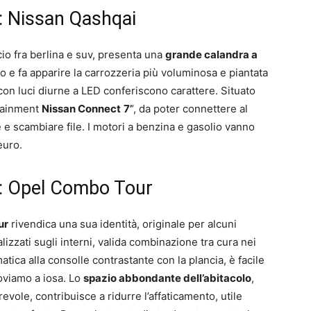
e: Nissan Qashqai
cio fra berlina e suv, presenta una
grande calandra a
o e fa apparire la carrozzeria più voluminosa e piantata
ci con luci diurne a LED conferiscono carattere. Situato
otainment
Nissan
Connect
7’
’, da poter connettere al
e scambiare file. I motori a benzina e gasolio vanno
euro.
re: Opel Combo Tour
ur
rivendica una sua identità, originale per alcuni
alizzati sugli interni, valida combinazione tra cura nei
atica alla consolle contrastante con la plancia, è facile
oviamo a iosa. Lo
spazio abbondante dell’abitacolo
,
evole, contribuisce a ridurre l’affaticamento, utile