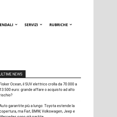
IENDALI
SERVIZI
RUBRICHE
ULTIME NEWS
Fisker Ocean, il SUV elettrico crolla da 70.000 a
13.500 euro: grande affare o acquisto ad alto
rischio?
Auto garantite più a lungo: Toyota estende la
copertura, ma Fiat, BMW, Volkswagen, Jeep e
Mercedes sono già partite